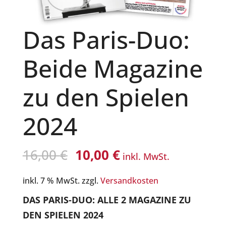
Das Paris-Duo:
Beide Magazine
zu den Spielen
2024
Ursprünglicher
Aktueller
16,00
€
10,00
€
inkl. MwSt.
Preis
Preis
inkl. 7 % MwSt.
zzgl.
Versandkosten
war:
ist:
16,00 €
10,00 €.
DAS PARIS-DUO: ALLE 2 MAGAZINE ZU
DEN SPIELEN 2024