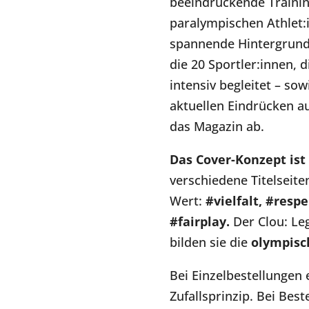
beeindruckende Trainin
paralympischen Athlet:i
spannende Hintergrund
die 20 Sportler:innen, d
intensiv begleitet – sow
aktuellen Eindrücken a
das Magazin ab.
Das Cover-Konzept ist
verschiedene Titelseite
Wert:
#vielfalt, #resp
#fairplay.
Der Clou: L
bilden sie die
olympisc
Bei Einzelbestellungen
Zufallsprinzip. Bei Bes