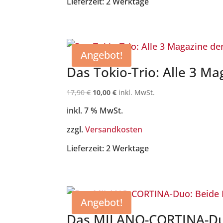
Lieferzeit:
2 Werktage
Angebot!
Das Tokio-Trio: Alle 3 Ma
Ursprünglicher
Aktueller
17,90
€
10,00
€
inkl. MwSt.
Preis
Preis
inkl. 7 % MwSt.
war:
ist:
17,90 €
10,00 €.
zzgl.
Versandkosten
Lieferzeit:
2 Werktage
Angebot!
Das MILANO-CORTINA-Duo