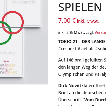
SPIELEN
7,00
€
inkl. MwSt.
inkl. 7 % MwSt.
zzgl.
Versa
TOKIO.21
– DER LANGE
#respekt #vielfalt #sol
Auf 148 prall gefüllten 
den langen Weg der deu
Olympischen und Paraly
Dirk Nowitzki
eröffnet
Brief an die deutschen 
Überschrift
“Vom Durc