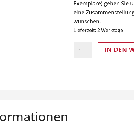
Exemplare) geben Sie u
eine Zusammenstellung
wünschen.
Lieferzeit:
2 Werktage
TOKIO.21
IN DEN 
–
DER
LANGE
WEG
ZU
DEN
SPIELEN
nformationen
Menge